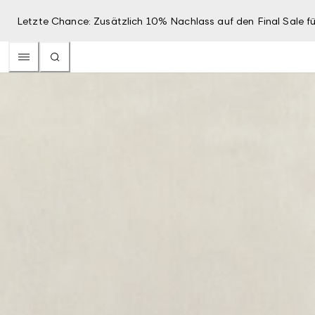
Letzte Chance: Zusätzlich 10% Nachlass auf den Final Sale fü