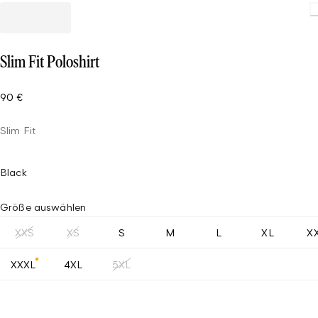
Slim Fit Poloshirt
90 €
Slim Fit
Black
Größe auswählen
XXS
XS
S
M
L
XL
X
XXXL
4XL
5XL