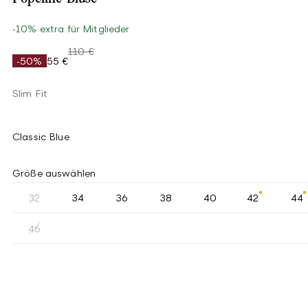
-10% extra für Mitglieder
110 €
-50%
55 €
Slim Fit
Classic Blue
Größe auswählen
32
34
36
38
40
42
44
46