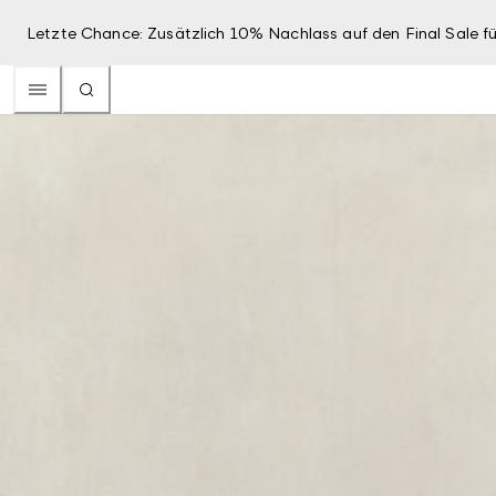
Letzte Chance: Zusätzlich 10% Nachlass auf den Final Sale fü