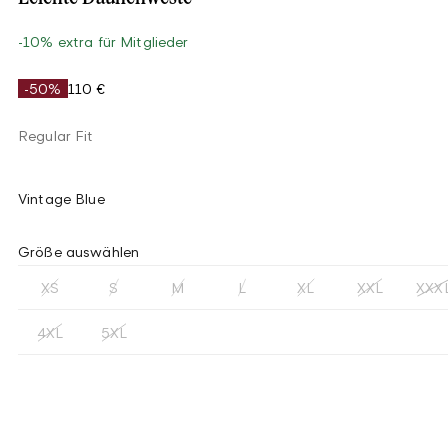
-10% extra für Mitglieder
-50%
110 €
Regular Fit
Vintage Blue
Größe auswählen
XS
S
M
L
XL
XXL
XXX
4XL
5XL