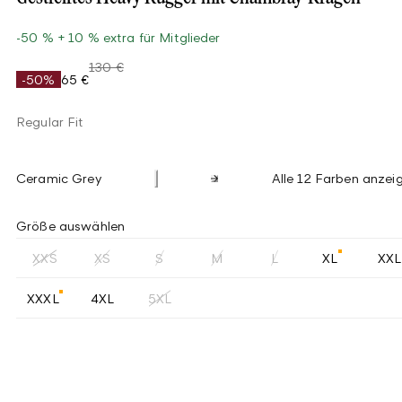
-50 % + 10 % extra für Mitglieder
130 €
-50%
65 €
Regular Fit
Ceramic Grey
Alle 12 Farben anzei
Größe auswählen
XXS
XS
S
M
L
XL
XXL
XXXL
4XL
5XL