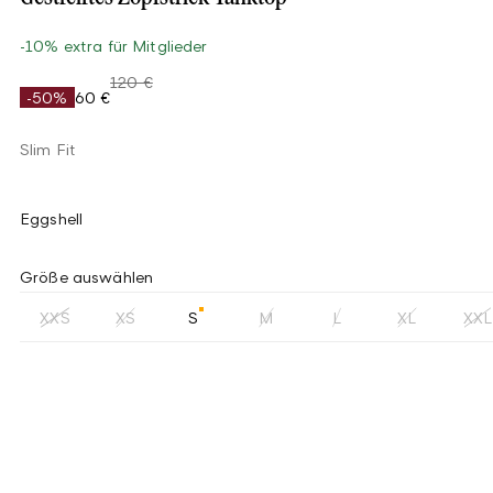
-10% extra für Mitglieder
120 €
-50%
60 €
Slim Fit
Eggshell
Größe auswählen
XXS
XS
S
M
L
XL
XXL