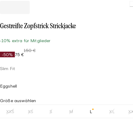
Gestreifte Zopfstrick Strickjacke
-10% extra für Mitglieder
150 €
-50%
75 €
Slim Fit
Eggshell
Größe auswählen
XXS
XS
S
M
L
XL
X