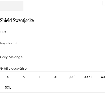
Shield Sweatjacke
140 €
Regular Fit
Grey Melange
Größe auswählen
S
M
L
XL
XXL
XXXL
4
5XL