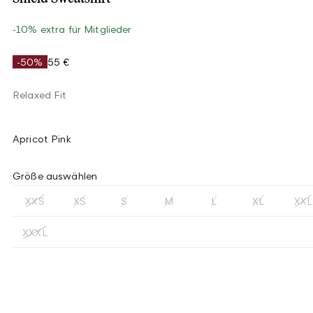
-10% extra für Mitglieder
-50%
55 €
Relaxed Fit
Apricot Pink
Größe auswählen
XXS
XS
S
M
L
XL
XXL
XXXL