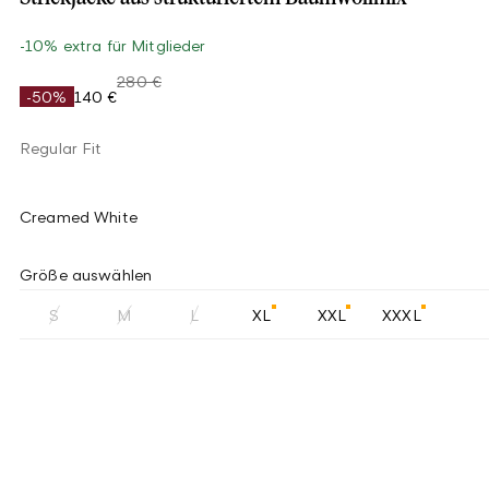
-10% extra für Mitglieder
280 €
-50%
140 €
Regular Fit
Creamed White
Größe auswählen
S
M
L
XL
XXL
XXXL