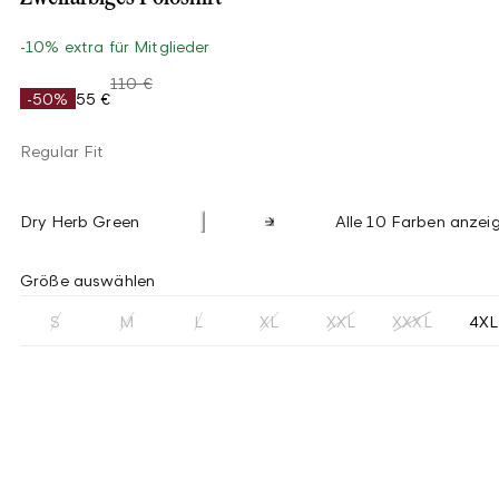
-10% extra für Mitglieder
110 €
-50%
55 €
Regular Fit
Dry Herb Green
Alle 10 Farben anzei
Größe auswählen
S
M
L
XL
XXL
XXXL
4XL