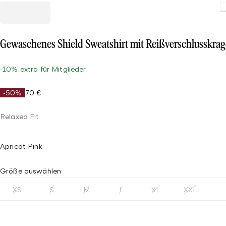
Gewaschenes Shield Sweatshirt mit Reißverschlusskra
-10% extra für Mitglieder
-50%
70 €
Relaxed Fit
Apricot Pink
Größe auswählen
XS
S
M
L
XL
XXL