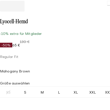
Lyocell-Hemd
-10% extra für Mitglieder
130 €
-50%
65 €
Regular Fit
Mahogany Brown
Größe auswählen
XS
S
M
L
XL
XXL
XX