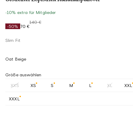
-10% extra für Mitglieder
140 €
-50%
70 €
Slim Fit
Oat Beige
Größe auswählen
XXS
XS
S
M
L
XL
XXL
XXXL